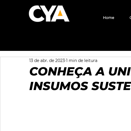
Home
Todos posts
Sílica Precipitada
13 de abr. de 2023
1 min de leitura
CONHEÇA A UN
INSUMOS SUSTE