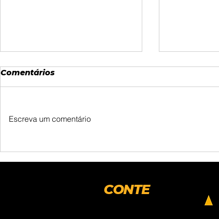
Comentários
Escreva um comentário
LUCRATIVIDADE COM
FORTALEÇ
PROPÓSITO: POR QUE A
SUSTENTA
RESPONSABILIDADE
SUA EMPR
SOCIAL CORPORATIVA É
ALVE ONE
CONTE
A CHAVE DO
COM A
CRESCIMENTO
NOSSA