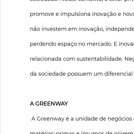
promove e impulsiona inovação e nova
não investem em inovação, independ
perdendo espaço no mercado. E inovaçã
relacionada com sustentabilidade. Ne
da sociedade possuem um diferencial c
A GREENWAY
 A Greenway é a unidade de negócios da CYA que opera exclusivamente com 
matérias-primas e insumos de origem 