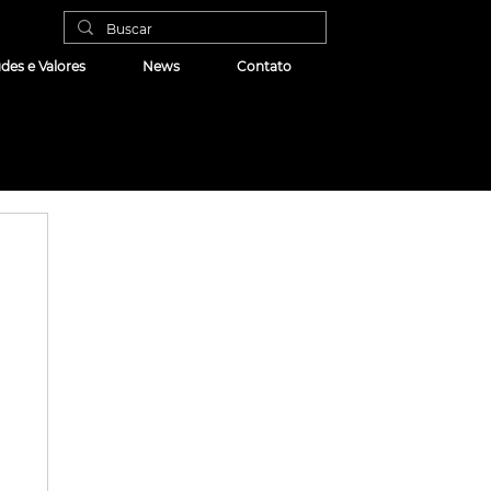
udes e Valores
News
Contato