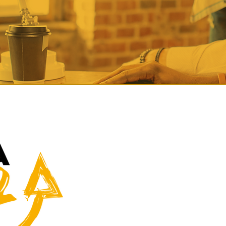
O
Jeito CYA de SER
é o Programa q
de relacionamento da CYA com os se
capacitando e alinhando os colabor
agirem de acordo com o que acred
São
9 atitudes
que suportam a entre
qualidade, solução e inovação anco
resultam na habilidade de “resolver