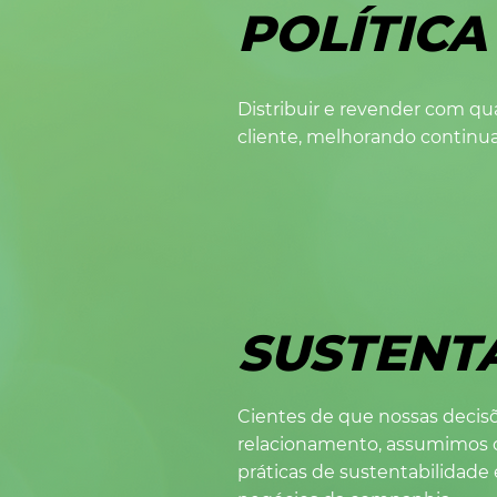
POLÍTICA
Distribuir e revender com qu
cliente, melhorando continu
SUSTENT
Cientes de que nossas decisõ
relacionamento, assumimos o
práticas de sustentabilidade