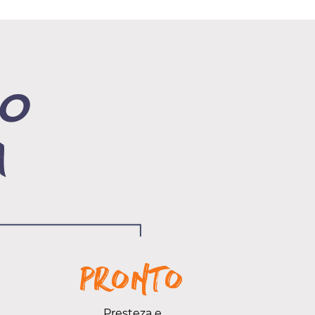
ÃO
a
pRONTO
Presteza e