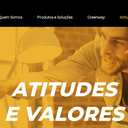
Quem Somos
Produtos e Soluções
Greenway
Atit
ATITUDES
E VALORES