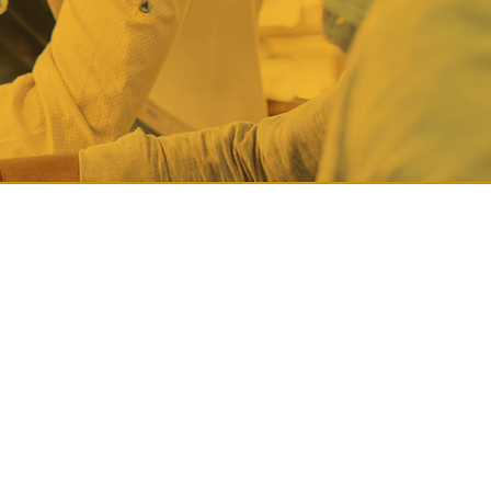
ue visa estabelecer o modelo
us públicos de contato,
adores de todas as posições a
itamos e estimulamos.
ga do nosso diferencial de
radas por
3 pilares de ação
que
” como o processo de estar