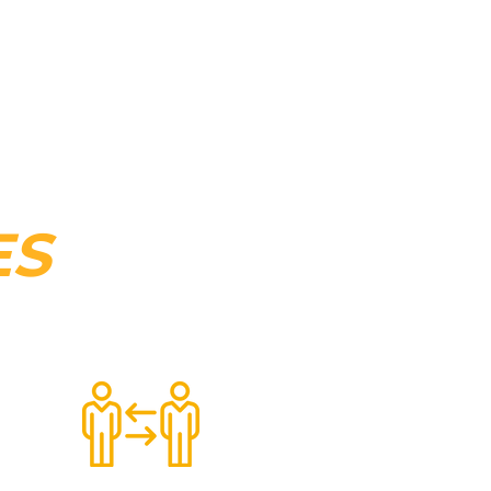
sição, preparo e prontidão) para
 e centrada no cliente
.
ES