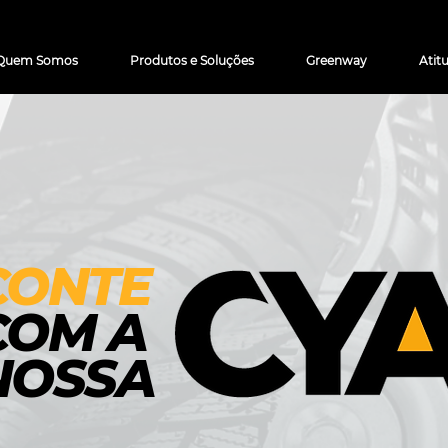
Quem Somos
Produtos e Soluções
Greenway
Atit
CONTE
COM A
NOSSA